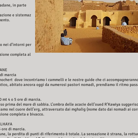
uadane, in parte
nazione e sistemaz
mento.
 nei d’intorni per
nsione completa al
RANE
 di marcia
Tanochert dove incontriamo i cammelli e le nostre guide che ci accompagneranno
entico, abitato ancora oggi da numerosi pastori nomadi, prendiamo il ritmo pas
0 mt 4 o 5 ore di marcia.
cioso prima del mare di sabbia. L’ombra delle acacie dell’oued R’Kawiya suggeri
iamo nel cuore dell’erg, attraversato dai mghalig (nome dato dai nomadi ai corr
nsione completa e bivacco.
TALHAYA
5 ore di marcia.
ne, la perdita di punti di riferimento è totale. La sensazione è strana, la rottu