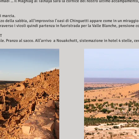
omadi ... Il Maghlag al Talhaya sarà la cornice del nostro ultimo accampamento,
di marcia.
 della sabbia, all'improvviso l'oasi di Chinguetti appare come in un miraggio
raverso i vicoli quindi partenza in fuoristrada per la Valle Blanche, pensione 
TT
ale. Pranzo al sacco. All’arrivo a Nouakchott, sistemazione in hotel 4 stelle, 