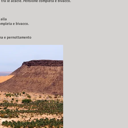
 tra le acacie. Pensione completa e bivacco.
 alla
completa e bivacco.
cena e pernottamento