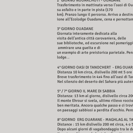
2° GIORNO NOUAKCHOTT - OUADANE
Trasferimento in mattinata verso l’oasi di O
su asfalto e in parte in pista (170
km). Pranzo lungo il percorso. Arrivo a desti
ione all’Ecolodge Ouadane, cena e pernotta
3° GIORNO OUADANE
Giornata interamente dedicata alla
visita dell’antica città carovaniera, delle
sue biblioteche, ed escursione nel pomeriggio
ammirare una guelta e di
un esempio di arte preistorica parietale. Pe
lodge. .
4° GIORNO OASI DI TANOCHERT - ERG OUA
Distanza 10 km circa, dislivello 200 mt 5 ore
Breve trasferimento in 4x4 fino all’oasi di 
Nel silenzio del deserto del Sahara più aut
5° / 7° GIORNO IL MARE DI SABBIA
Distanza: 13 km al giorno, dislivello circa 20
Il monte Ehrour si svela, ultimo rilievo roc
ben meritata. Ancora qualche passo e ci trov
on paesaggi sabbiosi a perdita d’occhio. Pe
8° GIORNO ERG OUARANE - MAGHLAG AL 
Distance : 15 km dislivello 200 mt circa, 4 o 
Dopo alcuni giorni di vagabondaggio tra le du