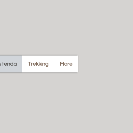
n tenda
Trekking
More